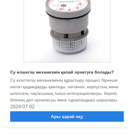
Су өлшегіш механизмін қалай орнатуға болады?
Су есептегіш механизмінің құрастыру процесі бірнеше
негізгі қадамдарды қамтиды, негізінен, корпустың және
штепсель тақтасының тығыз интеграциялануы, беріліс
білігінің дәл орналасуы және тұрақтандыру шаралары.
2024-07-02
Ары қарай оқу