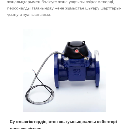
жаңалықтарымен бөлісуге және уақтылы әзірлемелерді,
персоналды тағайындау және жұмыстан шығару шарттарын
ұсынуға қуаныштымыз.
Су өлшегіштердің істен шығуының жалпы себептері
және шешімдер