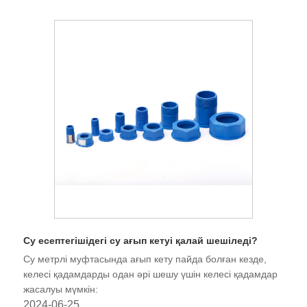
Су есептегішідегі су ағып кетуі қалай шешіледі?
Су метрлі муфтасында ағып кету пайда болған кезде,
келесі қадамдарды одан әрі шешу үшін келесі қадамдар
жасалуы мүмкін:
2024-06-25