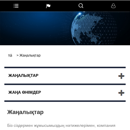
>
Жаңалықтар
Үй
ЖАҢАЛЫҚТАР
ЖАҢА ӨНІМДЕР
Жаңалықтар
Біз сіздермен жұмысымыздың нәтижелерімен, компания