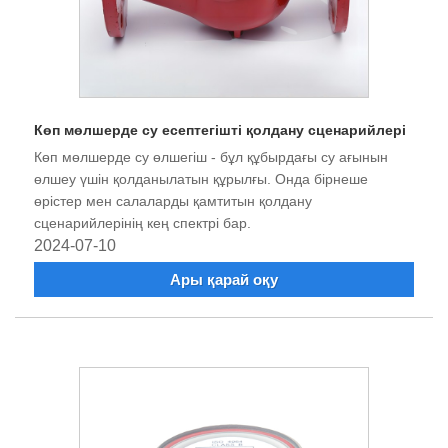
Көп мөлшерде су есептегішті қолдану сценарийлері
Көп мөлшерде су өлшегіш - бұл құбырдағы су ағынын
өлшеу үшін қолданылатын құрылғы. Онда бірнеше
өрістер мен салаларды қамтитын қолдану
сценарийлерінің кең спектрі бар.
2024-07-10
Ары қарай оқу