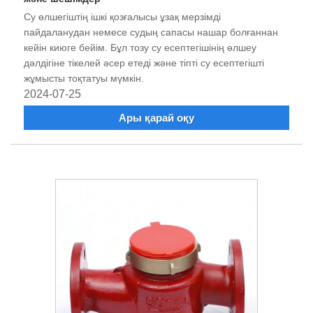
Су өлшегіштің ішкі қозғалысы ұзақ мерзімді
пайдаланудан немесе судың сапасы нашар болғаннан
кейін киюге бейім. Бұл тозу су есептегішінің өлшеу
дәлдігіне тікелей әсер етеді және тіпті су есептегішті
жұмысты тоқтатуы мүмкін.
2024-07-25
Ары қарай оқу