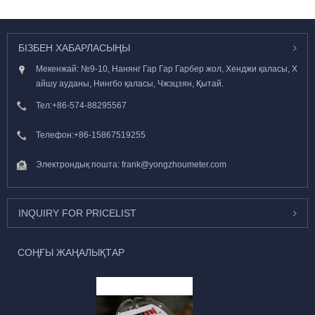
БІЗБЕН ХАБАРЛАСЫҢЫ
Мекенжай: №9-10, Нанянг Гар Гар Гарбер жол, Хенджи қаласы, Х
айшу ауданы, Нингбо қаласы, Чжэцзян, Қытай.
Тел:
+86-574-88295567
Телефон:
+86-15867519255
Электрондық пошта:
frank@yongzhoumeter.com
INQUIRY FOR PRICELIST
СОҢҒЫ ЖАҢАЛЫҚТАР