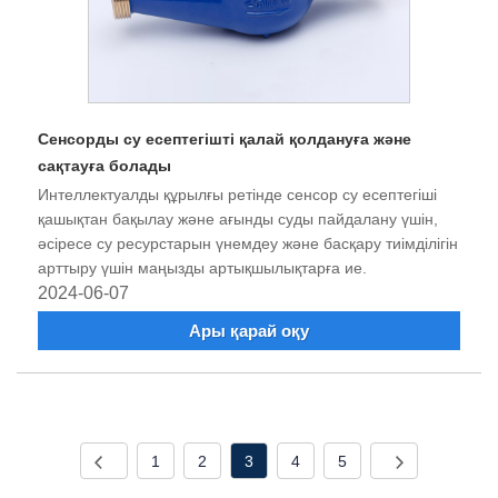
Сенсорды су есептегішті қалай қолдануға және
сақтауға болады
Интеллектуалды құрылғы ретінде сенсор су есептегіші
қашықтан бақылау және ағынды суды пайдалану үшін,
әсіресе су ресурстарын үнемдеу және басқару тиімділігін
арттыру үшін маңызды артықшылықтарға ие.
2024-06-07
Ары қарай оқу
1
2
3
4
5