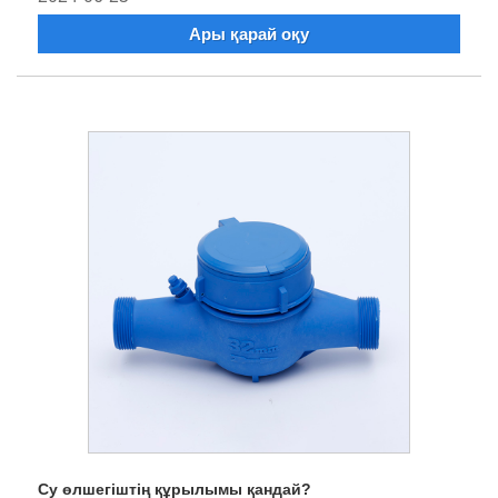
Ары қарай оқу
Су өлшегіштің құрылымы қандай?