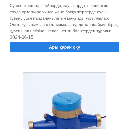
Су есептегіштері - үйлерде, зауыттарда, шоппингтік
сауда орталықтарында және басқа жерлерде суды
тұтыну үшін пайдаланылатын маңызды құрылғылар.
Оның құрылымы салыстырмалы түрде қарапайым, бірақ
қуатты, ол негізінен келесі негізгі бөліктерден тұрады:
2024-06-15
Ары қарай оқу