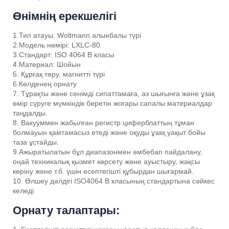
Өнімнің ерекшелігі
1.Тип атауы: Woltmann алынбалы түрі
2.Модель нөмірі: LXLC-80
3.Стандарт: ISO 4064 B класы
4.Материал: Шойын
5. Құрғақ теру, магнитті түрі
6.Көлденең орнату
7. Тұрақты және сенімді сипаттамаға, аз шығынға және ұзақ
өмір сүруге мүмкіндік беретін жоғары сапалы материалдар
таңдалды.
8. Вакууммен жабылған регистр циферблаттың тұман
болмауын қамтамасыз етеді және оқуды ұзақ уақыт бойы
таза ұстайды.
9.Ажыратылатын бұл диапазонмен әмбебап пайдалану,
оңай техникалық қызмет көрсету және ауыстыру, жақсы
көріну және т.б. үшін есептегішті құбырдан шығармай.
10. Өлшеу дәлдігі ISO4064 B класының стандартына сәйкес
келеді
Орнату талаптары: