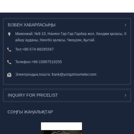
БІЗБЕН ХАБАРЛАСЫҢЫ
Мекенжай: №9-10, Нанянг Гар Гар Гарбер жол, Хенджи қаласы, Х
айшу ауданы, Нингбо қаласы, Чжэцзян, Қытай.
Тел:
+86-574-88295567
Телефон:
+86-15867519255
Электрондық пошта:
frank@yongzhoumeter.com
INQUIRY FOR PRICELIST
СОҢҒЫ ЖАҢАЛЫҚТАР