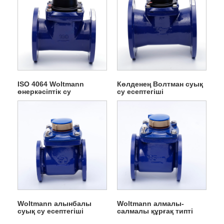
ISO 4064 Woltmann
Көлденең Волтман суық
өнеркәсіптік су
су есептегіші
есептегіші
Woltmann алынбалы
Woltmann алмалы-
суық су есептегіші
салмалы құрғақ типті
фланецті су есептегіші