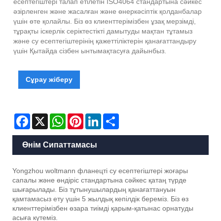
есептегіштері талап етілетін ISO4064 стандартына сәйкес
әзірленген және жасалған және өнеркәсіптік қолданбалар
үшін өте қолайлы. Біз өз клиенттерімізбен ұзақ мерзімді,
тұрақты іскерлік серіктестікті дамытуды мақтан тұтамыз
және су есептегіштерінің қажеттіліктерін қанағаттандыру
үшін Қытайда сізбен ынтымақтасуға дайынбыз.
Сұрау жіберу
Facebook
X
WhatsApp
Pinterest
LinkedIn
Share
Өнім Сипаттамасы
Yongzhou woltmann фланецті су есептегіштері жоғары
сапалы және өндіріс стандартына сәйкес қатаң түрде
шығарылады. Біз тұтынушылардың қанағаттануын
қамтамасыз ету үшін 5 жылдық кепілдік береміз. Біз өз
клиенттерімізбен өзара тиімді қарым-қатынас орнатуды
асыға күтеміз.