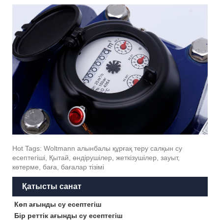
Hot Tags: Woltmann алынбалы құрғақ теру салқын су
есептегіші, Қытай, өндірушілер, жеткізушілер, зауыт,
көтерме, баға, бағалар тізімі
Қатысты санат
Көп ағынды су есептегіш
Бір реттік ағынды су есептегіш