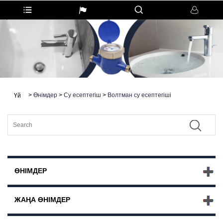
>
Өнімдер
>
Су есептегіш
>
Волтман су есептегіші
Үй
ӨНІМДЕР
ЖАҢА ӨНІМДЕР