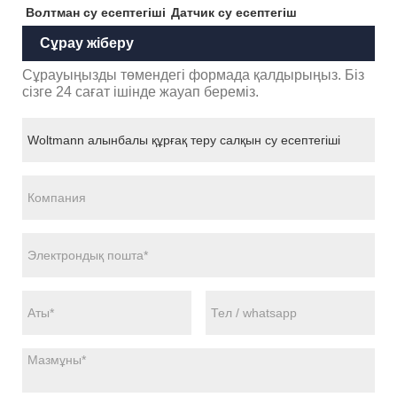
Волтман су есептегіші
Датчик су есептегіш
Сұрау жіберу
Сұрауыңызды төмендегі формада қалдырыңыз. Біз
сізге 24 сағат ішінде жауап береміз.