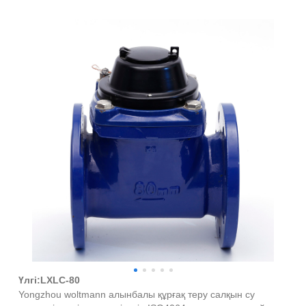
Woltmann алынбалы құрғақ теру салқын су
есептегіші
Үлгі:LXLC-80
Yongzhou woltmann алынбалы құрғақ теру салқын су