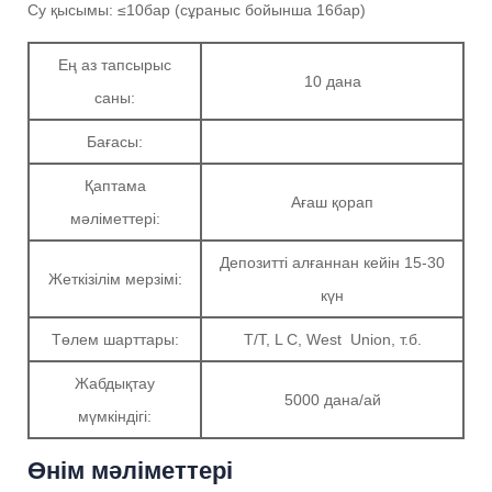
Су қысымы: ≤10бар (сұраныс бойынша 16бар)
Ең аз тапсырыс
10 дана
саны:
Бағасы:
Қаптама
Ағаш қорап
мәліметтері:
Депозитті алғаннан кейін 15-30
Жеткізілім мерзімі:
күн
Төлем шарттары:
T/T, L C, West Union, т.б.
Жабдықтау
5000 дана/ай
мүмкіндігі:
Өнім мәліметтері