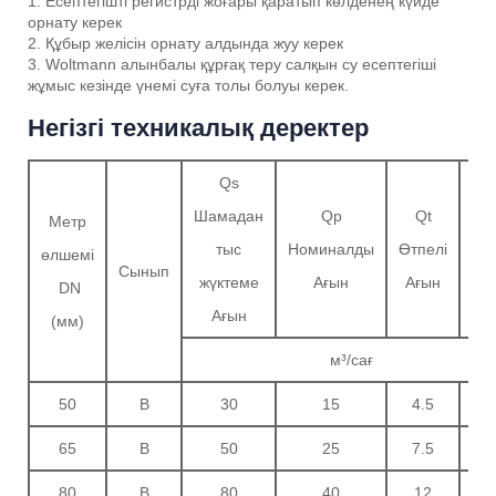
1. Есептегішті регистрді жоғары қаратып көлденең күйде
орнату керек
2. Құбыр желісін орнату алдында жуу керек
3. Woltmann алынбалы құрғақ теру салқын су есептегіші
жұмыс кезінде үнемі суға толы болуы керек.
Негізгі техникалық деректер
Qs
Шамадан
Qp
Qt
Qm
Метр
тыс
Номиналды
Өтпелі
Ми
өлшемі
Сынып
жүктеме
Ағын
Ағын
Ағ
DN
Ағын
(мм)
м³/сағ
50
B
30
15
4.5
1.
65
B
50
25
7.5
2
80
B
80
40
12
3.