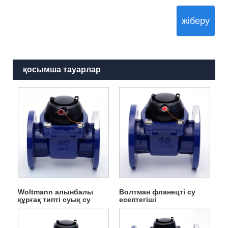
жіберу
қосымша тауарлар
Woltmann алынбалы
Волтман фланецті су
құрғақ типті суық су
есептегіші
есептегіші