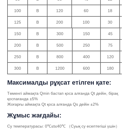
100
B
120
60
18
4.
125
B
200
100
30
8
150
B
300
150
45
1
200
B
500
250
75
2
250
B
800
400
120
3
300
B
1200
600
180
4
Максималды рұқсат етілген қате:
Төменгі аймақта Qmin бастап қоса алғанда Qt дейін, бірақ
қоспағанда ±5%
Жоғарғы аймақта Qt қоса алғанда Qs дейін ±2%
Жұмыс жағдайы:
Су температурасы: 0℃≤t≤40℃ （Суық су есептегіші үшін）