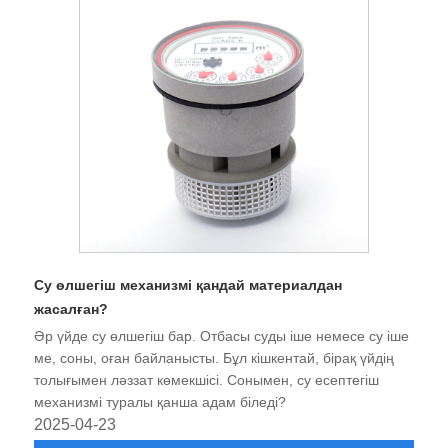
Су өлшегіш механизмі қандай материалдан
жасалған?
Әр үйде су өлшегіш бар. Отбасы суды іше немесе су іше
ме, соны, оған байланысты. Бұл кішкентай, бірақ үйдің
толығымен ләззат көмекшісі. Сонымен, су есептегіш
механизмі туралы қанша адам біледі?
2025-04-23