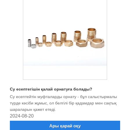
Су есептегішін қалай орнатуға болады?
Су есептейтін муфталарды орнату - бұл салыстырмалы
түрде кәсіби жұмыс, ол белгілі бір қадамдар мен сақтық
шараларын қажет етеді.
2024-08-20
Ары қарай оқу