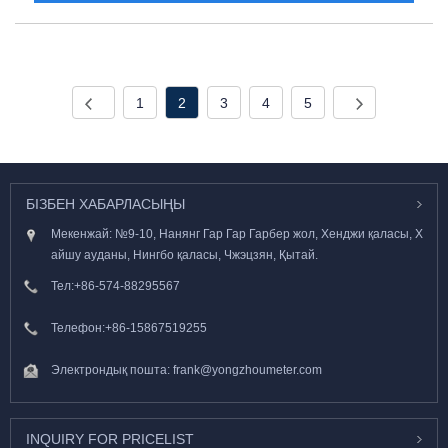
1
2
3
4
5
БІЗБЕН ХАБАРЛАСЫҢЫ
Мекенжай: №9-10, Нанянг Гар Гар Гарбер жол, Хенджи қаласы, Х
айшу ауданы, Нингбо қаласы, Чжэцзян, Қытай.
Тел:
+86-574-88295567
Телефон:
+86-15867519255
Электрондық пошта:
frank@yongzhoumeter.com
INQUIRY FOR PRICELIST