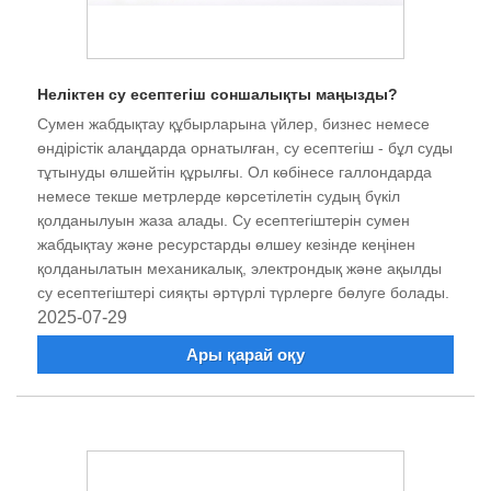
Неліктен су есептегіш соншалықты маңызды?
Сумен жабдықтау құбырларына үйлер, бизнес немесе
өндірістік алаңдарда орнатылған, су есептегіш - бұл суды
тұтынуды өлшейтін құрылғы. Ол көбінесе галлондарда
немесе текше метрлерде көрсетілетін судың бүкіл
қолданылуын жаза алады. Су есептегіштерін сумен
жабдықтау және ресурстарды өлшеу кезінде кеңінен
қолданылатын механикалық, электрондық және ақылды
су есептегіштері сияқты әртүрлі түрлерге бөлуге болады.
2025-07-29
Ары қарай оқу