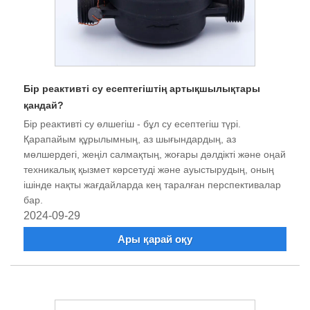
Бір реактивті су есептегіштің артықшылықтары
қандай?
Бір реактивті су өлшегіш - бұл су есептегіш түрі.
Қарапайым құрылымның, аз шығындардың, аз
мөлшердегі, жеңіл салмақтың, жоғары дәлдікті және оңай
техникалық қызмет көрсетуді және ауыстырудың, оның
ішінде нақты жағдайларда кең таралған перспективалар
бар.
2024-09-29
Ары қарай оқу