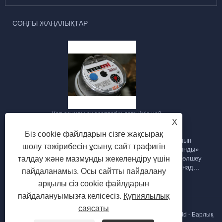
СОҢҒЫ ЖАҢАЛЫҚТАР
Көп ағынды су есептегіш дегеніміз не?
X
2023/09/28
Біз cookie файлдарын сізге жақсырақ
Көп ағынды су есептегіш - бұл құбыр арқылы су ағынын
шолу тәжірибесін ұсыну, сайт трафигін
өлшеуге арналған су есептегішінің бір түрі. Ол «көп ағынды»
талдау және мазмұнды жекелендіру үшін
деп аталады, себебі ол судың ағынының жылдамдығын өлшеу
үшін бірнеше су ағындарын немесе ағындарды пайдаланады.
пайдаланамыз. Осы сайтты пайдалану
Міне, көп ағынды су есептегішінің негізгі ерекшеліктері мен
арқылы сіз cookie файлдарын
сипаттамалары:
пайдалануымызға келісесіз.
Құпиялылық
саясаты
Авторлық құқық © 2023 Ningbo Haishu Yongzhou Meters Co., Ltd - Барлық