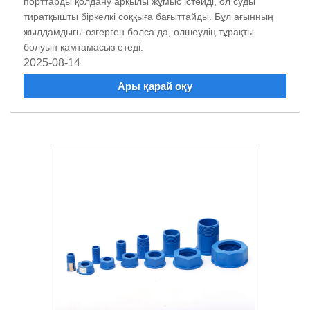
порттарды қолдану арқылы жұмыс істейді, ол суды
тиратқышты біркелкі соққыға бағыттайды. Бұл ағынның
жылдамдығы өзгерген болса да, өлшеудің тұрақты
болуын қамтамасыз етеді.
2025-08-14
Ары қарай оқу