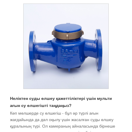
Неліктен суды өлшеу қажеттіліктері үшін мульти
ағын су өлшегішті таңдаңыз?
Көп мөлшерде су өлшегіш - бұл әр түрлі ағын
жағдайында да дәл оқылу үшін жасалған суды өлшеу
құралының түрі. Ол камераның айналасында бірнеше