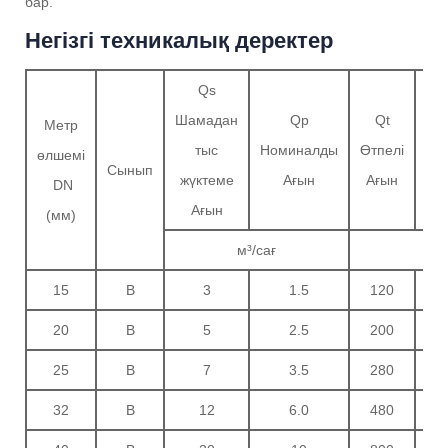
бар.
Негізгі техникалық деректер
Qs
Шамадан
Qp
Qt
Qm
Метр
тыс
Номиналды
Өтпелі
Ми
өлшемі
Сынып
жүктеме
Ағын
Ағын
Ағ
DN
Ағын
(мм)
м³/сағ
15
B
3
1.5
120
3
20
B
5
2.5
200
5
25
B
7
3.5
280
7
32
B
12
6.0
480
12