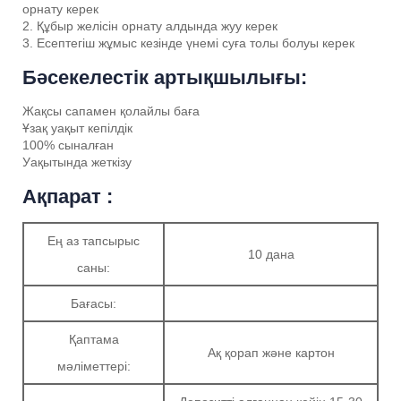
орнату керек
2. Құбыр желісін орнату алдында жуу керек
3. Есептегіш жұмыс кезінде үнемі суға толы болуы керек
Бәсекелестік артықшылығы:
Жақсы сапамен қолайлы баға
Ұзақ уақыт кепілдік
100% сыналған
Уақытында жеткізу
Ақпарат :
Ең аз тапсырыс
10 дана
саны:
Бағасы:
Қаптама
Ақ қорап және картон
мәліметтері: