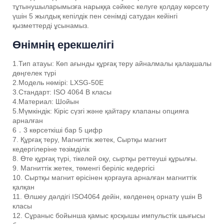
тұтынушыларымызға нарыққа сәйкес келуге қолдау көрсету
үшін 5 жылдық кепілдік пен сенімді сатудан кейінгі
қызметтерді ұсынамыз.
Өнімнің ерекшелігі
1.Тип атауы: Көп ағынды құрғақ теру айналмалы қалақшалы
дөңгелек түрі
2.Модель нөмірі: LXSG-50E
3.Стандарт: ISO 4064 B класы
4.Материал: Шойын
5.Мүмкіндік: Кіріс сүзгі және қайтару клапаны опцияға
арналған
6．3 көрсеткіші бар 5 цифр
7. Құрғақ теру, Магниттік жетек, Сыртқы магнит
кедергілеріне төзімділік
8. Өте құрғақ түрі, тікелей оқу, сыртқы реттеуші құрылғы.
9. Магниттік жетек, төменгі беріліс кедергісі
10. Сыртқы магнит өрісінен қорғауға арналған магниттік
қалқан
11. Өлшеу дәлдігі ISO4064 дейін, көлденең орнату үшін B
класы
12. Сұраныс бойынша қамыс қосқышы импульстік шығысы