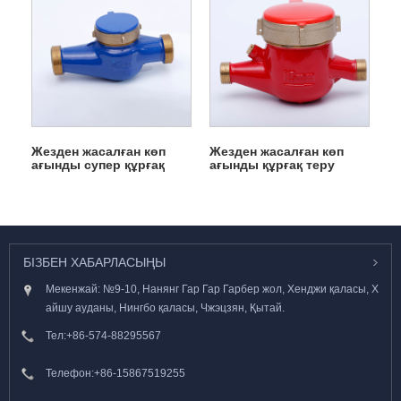
Жезден жасалған көп
Жезден жасалған көп
ағынды супер құрғақ
ағынды құрғақ теру
суық су есептегіші
ыстық су есептегіші
БІЗБЕН ХАБАРЛАСЫҢЫ
Мекенжай: №9-10, Нанянг Гар Гар Гарбер жол, Хенджи қаласы, Х
айшу ауданы, Нингбо қаласы, Чжэцзян, Қытай.
Тел:
+86-574-88295567
Телефон:
+86-15867519255