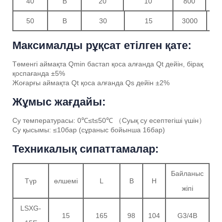
40
B
20
10
800
20
50
B
30
15
3000
Максималды рұқсат етілген қате:
Төменгі аймақта Qmin бастап қоса алғанда Qt дейін, бірақ
қоспағанда ±5%
Жоғарғы аймақта Qt қоса алғанда Qs дейін ±2%
Жұмыс жағдайы:
Су температурасы: 0℃≤t≤50℃ （Суық су есептегіші үшін）
Су қысымы: ≤10бар (сұраныс бойынша 16бар)
Техникалық сипаттамалар:
Байланыс
Түр
өлшемі
L
B
H
жіпі
LSXG-
15
165
98
104
G3/4B