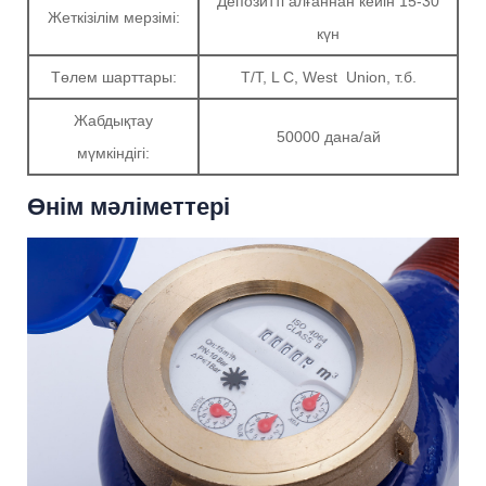
Депозитті алғаннан кейін 15-30
Жеткізілім мерзімі:
күн
Төлем шарттары:
T/T, L C, West Union, т.б.
Жабдықтау
50000 дана/ай
мүмкіндігі:
Өнім мәліметтері