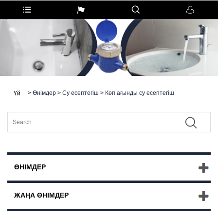
>
Өнімдер
>
Су есептегіш
>
Көп ағынды су есептегіш
Үй
ӨНІМДЕР
ЖАҢА ӨНІМДЕР