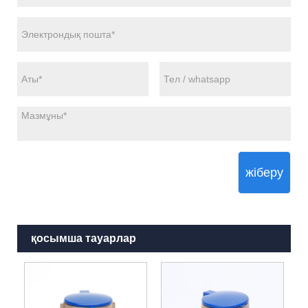
жіберу
қосымша тауарлар