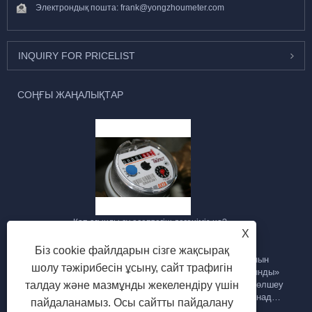
Электрондық пошта:
frank@yongzhoumeter.com
INQUIRY FOR PRICELIST
СОҢҒЫ ЖАҢАЛЫҚТАР
Көп ағынды су есептегіш дегеніміз не?
X
2023/09/28
Біз cookie файлдарын сізге жақсырақ
Көп ағынды су есептегіш - бұл құбыр арқылы су ағынын
шолу тәжірибесін ұсыну, сайт трафигін
өлшеуге арналған су есептегішінің бір түрі. Ол «көп ағынды»
деп аталады, себебі ол судың ағынының жылдамдығын өлшеу
талдау және мазмұнды жекелендіру үшін
үшін бірнеше су ағындарын немесе ағындарды пайдаланады.
пайдаланамыз. Осы сайтты пайдалану
Міне, көп ағынды су есептегішінің негізгі ерекшеліктері мен