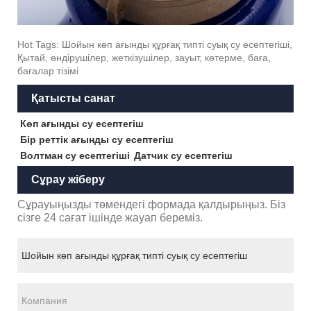
Hot Tags: Шойын көп ағынды құрғақ типті суық су есептегіші,
Қытай, өндірушілер, жеткізушілер, зауыт, көтерме, баға,
бағалар тізімі
Қатысты санат
Көп ағынды су есептегіш
Бір реттік ағынды су есептегіш
Волтман су есептегіші
Датчик су есептегіш
Сұрау жіберу
Сұрауыңызды төмендегі формада қалдырыңыз. Біз
сізге 24 сағат ішінде жауап береміз.