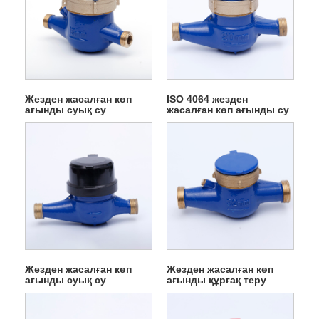
Жезден жасалған көп
ISO 4064 жезден
ағынды суық су
жасалған көп ағынды су
есептегіші
есептегіші
Жезден жасалған көп
Жезден жасалған көп
ағынды суық су
ағынды құрғақ теру
есептегіш
салқын су есептегіші