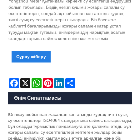
Yongzhou Meter Қытайдағы көрнекті су есептегіш өндірушісі
болып табылады. Біздің негізгі күшіміз жоғары сапалы су
есептегіштерін, сондай-ақ шойыннан көп ағынды құрғақ
типті суық су есептегіштерін шығарады. Біз бәсекеге
қабілетті бағаларымызды жоғары сапамен қатар ұстап
тұруды мақтан тұтамыз, өнімдеріміздің нарықтың асатын
стандарттарына сәйкес келетініне көз жеткіземіз.
Сұрау жіберу
Facebook
X
WhatsApp
Pinterest
LinkedIn
Share
Өнім Сипаттамасы
Юнчжоу шойыннан жасалған көп ағынды құрғақ типті суық
су есептегіштері ISO4064 стандартына сәйкес шығарылады,
бұл оларды тұрмыстық пайдалануға өте қолайлы етеді. Бұл
жоғары сапалы су есептегіштері көптеген жылдар бойы
сенімді өнімділікті қамтамасыз етуге арналған және біз