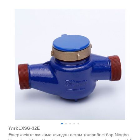
Шойын көп ағынды құрғақ типті суық су
есептегіш
Үлгі:LXSG-32E
Өнеркәсіпте жиырма жылдан астам тәжірибесі бар Ningbo