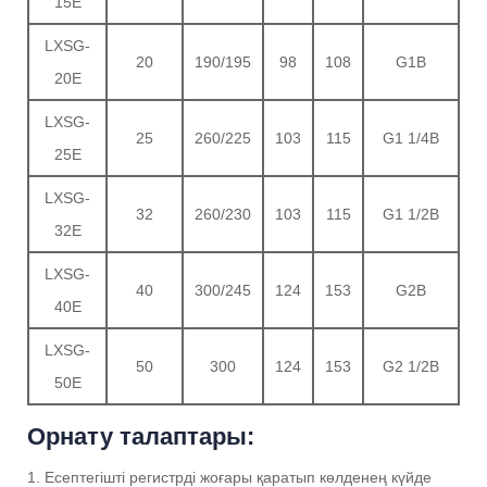
15E
LXSG-
20
190/195
98
108
G1B
20E
LXSG-
25
260/225
103
115
G1 1/4B
25E
LXSG-
32
260/230
103
115
G1 1/2B
32E
LXSG-
40
300/245
124
153
G2B
40E
LXSG-
50
300
124
153
G2 1/2B
50E
Орнату талаптары:
1. Есептегішті регистрді жоғары қаратып көлденең күйде